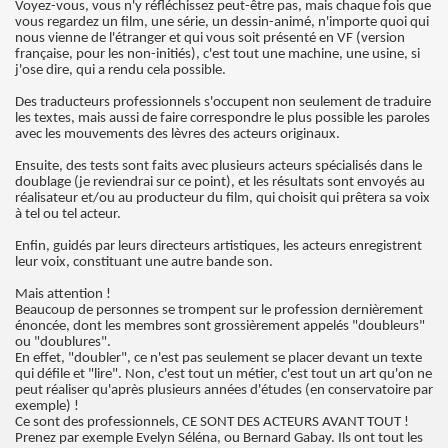
Voyez-vous, vous n'y réfléchissez peut-être pas, mais chaque fois que
vous regardez un film, une série, un dessin-animé, n'importe quoi qui
nous vienne de l'étranger et qui vous soit présenté en VF (version
française, pour les non-initiés), c'est tout une machine, une usine, si
j'ose dire, qui a rendu cela possible.
Des traducteurs professionnels s'occupent non seulement de traduire
les textes, mais aussi de faire correspondre le plus possible les paroles
avec les mouvements des lèvres des acteurs originaux.
Ensuite, des tests sont faits avec plusieurs acteurs spécialisés dans le
doublage (je reviendrai sur ce point), et les résultats sont envoyés au
réalisateur et/ou au producteur du film, qui choisit qui prêtera sa voix
à tel ou tel acteur.
Enfin, guidés par leurs directeurs artistiques, les acteurs enregistrent
leur voix, constituant une autre bande son.
Mais attention !
Beaucoup de personnes se trompent sur le profession dernièrement
énoncée, dont les membres sont grossièrement appelés "doubleurs"
ou "doublures".
En effet, "doubler", ce n'est pas seulement se placer devant un texte
qui défile et "lire". Non, c'est tout un métier, c'est tout un art qu'on ne
peut réaliser qu'après plusieurs années d'études (en conservatoire par
exemple) !
Ce sont des professionnels, CE SONT DES ACTEURS AVANT TOUT !
Prenez par exemple Evelyn Séléna, ou Bernard Gabay. Ils ont tout les