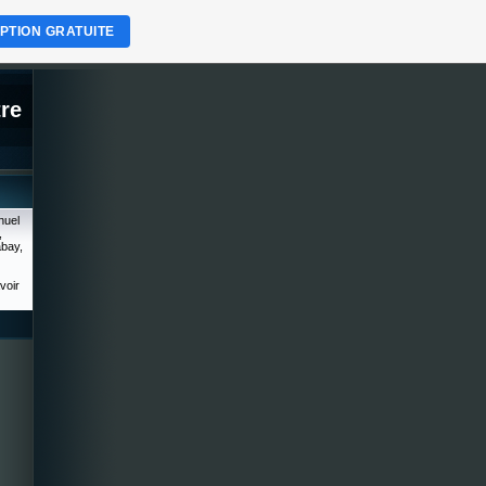
IPTION GRATUITE
re
nuel
,
bay,
voir