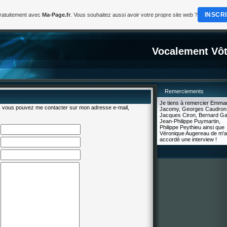
INSCR
gratuitement avec
Ma-Page.fr
. Vous souhaitez aussi avoir votre propre site web ?
Vocalement Vôt
Remerciements
Je tiens à remercier Emma
, vous pouvez me contacter sur mon adresse e-mail,
Jacomy, Georges Caudron
Jacques Ciron, Bernard Ga
Jean-Philippe Puymartin,
Philippe Peythieu ainsi que
Véronique Augereau de m'a
accordé une interview !